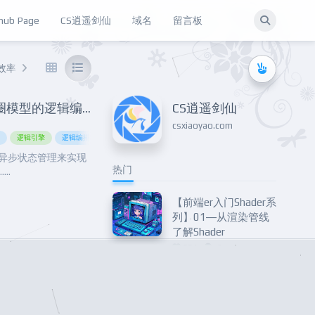
hub Page
CS逍遥剑仙
域名
留言板
效率
网络
…
【低代码】基于洋葱圈模型的逻辑编排在UI低代码编辑器上的落地实践
CS逍遥剑仙
csxiaoyao.com
码
逻辑引擎
逻辑编排
异步状态管理来实现
热门
..
【前端er入门Shader系
列】01—从渲染管线
了解Shader
201
0
【元宇宙】iOS16将支
持WebXR！一起来撸
个WebVR华容道吧