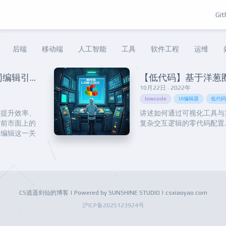
Git
后端
移动端
人工智能
工具
软件工程
运维
避免“工作撞车”——多人协同编辑引擎在基于AST的低代码平台上的设计实践
10月22日 · 2022年
lowcode
UI编辑器
低代
业提升效率、
讲述如何通过可视化工具与
目前市面上的
复杂交互逻辑的零代码配置....
同编辑这一关
突出短板。本
顾实时性、一
擎。从技术选
享我们在此过
.
CS逍遥剑仙的博客 | Powered by SUNSHINE STUDIO | csxiaoyao.com
沪ICP备2025123924号