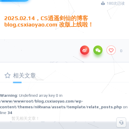
180次已读
2025.02.
14，CS逍
遥剑仙的博客
blog.csxiaoyao.com 改版上线啦！
0
相关文章
Warning
: Undefined array key 0 in
/www/wwwroot/blog.csxiaoyao.com/wp-
content/themes/niRvana/assets/template/relate_posts.php
on
line
34
暂无相关文章！