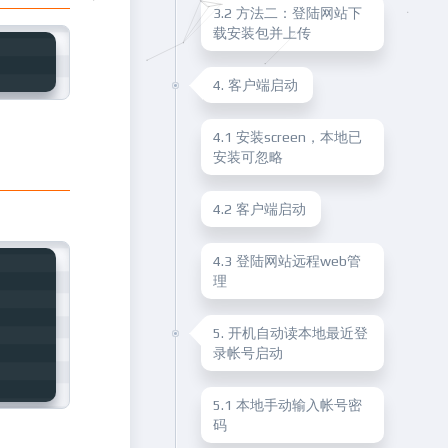
3.2 方法二：登陆网站下
载安装包并上传
4. 客户端启动
4.1 安装screen，本地已
安装可忽略
4.2 客户端启动
4.3 登陆网站远程web管
理
5. 开机自动读本地最近登
录帐号启动
5.1 本地手动输入帐号密
码