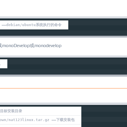
 ——debian/ubuntu系统执行的命令
onoDevelop或monodevelop
息
实际目标安装目录
/down/nat123linux.tar.gz ——下载安装包