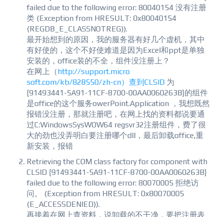
failed due to the following error: 80040154 没有注册
类 (Exception from HRESULT: 0x80040154
(REGDB_E_CLASSNOTREG)).
最开始想到的原因，我的服务器有好几个虚机，其中
有好使的，这个不好使难道是因为Excel和ppt是单独
安装的，office装的不全，组件没注册上？
在网上（
http://support.micro
soft.com/kb/828550/zh-cn）查到CLSID
为
{91493441-5A91-11CF-8700-00AA0060263B}的组件
是office的这个服务owerPoint.Application ，我想既然
报错没注册，那就注册吧，在网上找的资料都说要通
过C:WindowsSysWOW64 regsvr32注册组件，费了很
大的劲也没弄明白要注册哪个dll，最后卸载office,重
新安装，报错
Retrieving the COM class factory for component with
CLSID {91493441-5A91-11CF-8700-00AA0060263B}
failed due to the following error: 80070005 拒绝访
问。 (Exception from HRESULT: 0x80070005
(E_ACCESSDENIED)).
再接着在网上查资料，说卸载的不干净，要把注册表