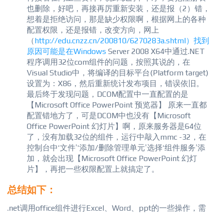
也删除，好吧，再接再厉重新安装，还是报（2）错，
想着是拒绝访问，那是缺少权限啊，根据网上的各种
配置权限，还是报错，改变方向，网上
（
http://edu.cnzz.cn/200810/6270283a.shtml）找到
原因可能是在Wi
ndows
Server 2008 X64中通过.NET
程序调用32位com组件的问题，按照其说的，在
Visual Studio中，将编译的目标平台(Platform target)
设置为：X86，然后重新统计发布项目，错误依旧。
最后终于发现问题，DCOM配置中一直配置的是
【Microsoft Office PowerPoint 预览器】 原来一直都
配置错地方了，可是DCOM中也没有【Microsoft
Office PowerPoint 幻灯片】啊，原来服务器是64位
了，没有加载32位的组件，运行中敲入mmc -32，在
控制台中‘文件’‘添加/删除管理单元’选择‘组件服务’添
加，就会出现【Microsoft Office PowerPoint 幻灯
片】，再把一些权限配置上就搞定了。
总结如下：
.net调用office组件进行Excel、Word、ppt的一些操作，需