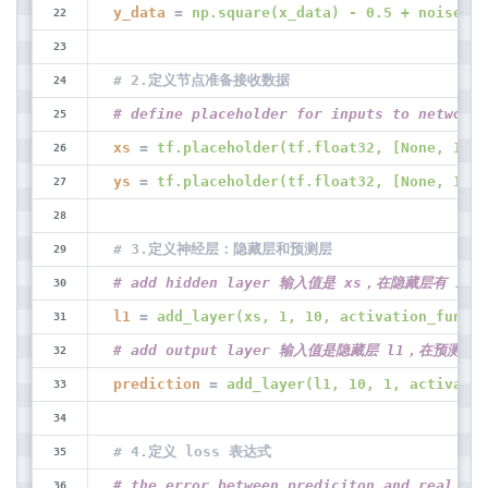
y_data
 = 
np.square(x_data) - 0.5 + noise
# 2.定义节点准备接收数据
# define placeholder for inputs to network
xs
 = 
tf.placeholder(tf.float32, [None, 1])
ys
 = 
tf.placeholder(tf.float32, [None, 1])
# 3.定义神经层：隐藏层和预测层
# add hidden layer 输入值是 xs，在隐藏层有 10
l1
 = 
add_layer(xs, 1, 10, activation_functi
# add output layer 输入值是隐藏层 l1，在预测层
prediction
 = 
add_layer(l1, 10, 1, activatio
# 4.定义 loss 表达式
# the error between prediciton and real d