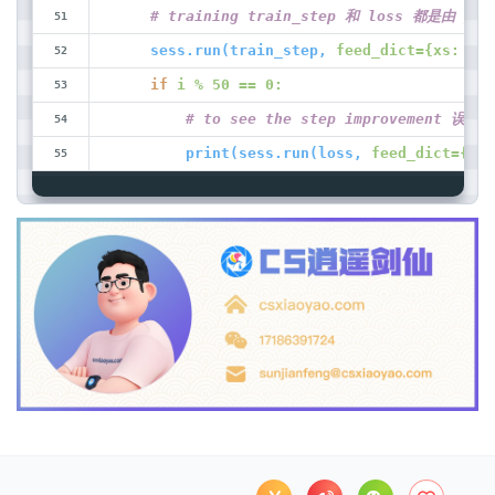
    # training train_step 和 loss 都是由
sess.run(train_step,
feed_dict={xs: x_d
if
i % 50 == 0:
        # to see the step improvement 误差
print(sess.run(loss,
feed_dict={xs: