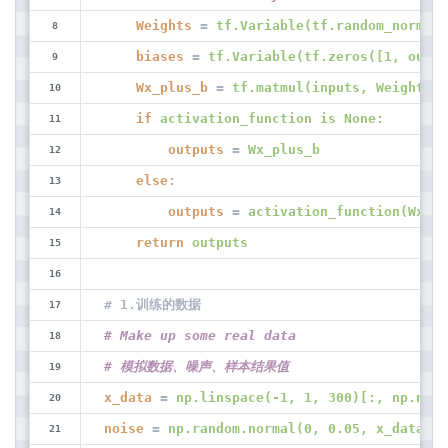
Weights
 = 
tf.Variable(tf.random_normal(
biases
 = 
tf.Variable(tf.zeros([1, out_s
Wx_plus_b
 = 
tf.matmul(inputs, Weights) 
if
activation_function is None:
outputs
 = 
Wx_plus_b
else
:
outputs
 = 
activation_function(Wx_pl
return
outputs
# 1.训练的数据
# Make up some real data
# 模拟数据、噪声、样本结果值
x_data
 = 
np.linspace(-1, 1, 300)[:, np.newa
noise
 = 
np.random.normal(0, 0.05, x_data.sh