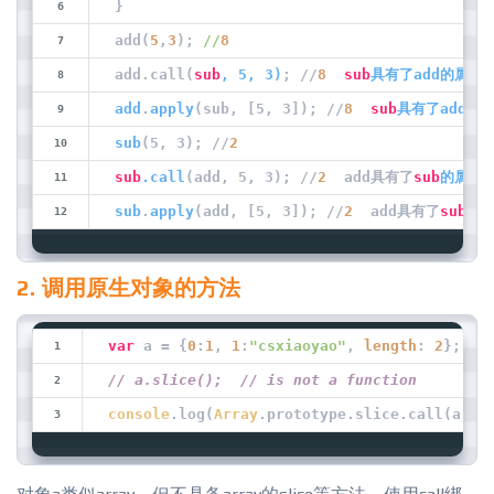
}
add(
5
,
3
); 
//
8
add.call(
sub
, 5, 3)
; //
8
sub
具有了
add
的属性
add
.
apply
(sub, [5, 3]); //
8
sub
具有了
add
的
sub
(5, 3); //
2
sub
.
call
(add, 5, 3); //
2
  add具有了
sub
的属性
sub
.
apply
(add, [5, 3]); //
2
  add具有了
sub
的
2. 调用原生对象的方法
var
 a = {
0
:
1
, 
1
:
"csxiaoyao"
, 
length
: 
2
}; 
// a.slice();  // is not a function
console
.log(
Array
.prototype.slice.call(a));