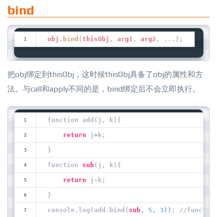
bind
obj
.bind
(
thisObj
, 
arg1
, 
arg2
, ...);
把obj绑定到thisObj，这时候thisObj具备了obj的属性和方
法。与call和apply不同的是，bind绑定后不会立即执行。
function add(j, k){
return
 j+k;
}
function 
sub
(j, k){
return
 j-k;
}
console.log(add.bind(
sub
, 5, 3))
; //functio