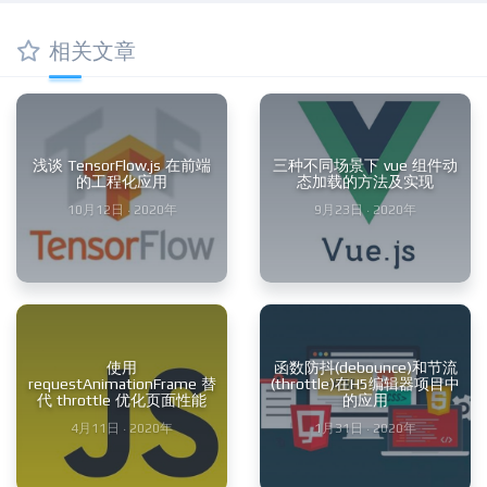
相关文章
浅谈 TensorFlow.js 在前端
三种不同场景下 vue 组件动
的工程化应用
态加载的方法及实现
10月12日 · 2020年
9月23日 · 2020年
使用
函数防抖(debounce)和节流
requestAnimationFrame 替
(throttle)在H5编辑器项目中
代 throttle 优化页面性能
的应用
4月11日 · 2020年
1月31日 · 2020年