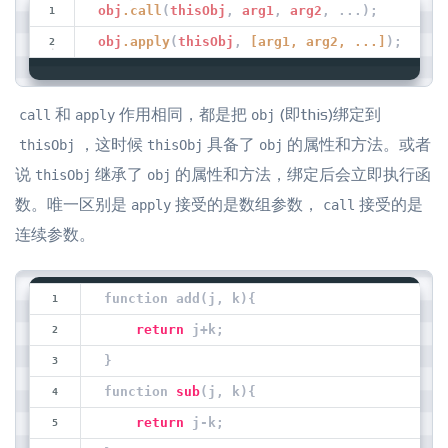
obj
.call
(
thisObj
, 
arg1
, 
arg2
, ...);
obj
.apply
(
thisObj
, 
[arg1, arg2, ...]
);
和
作用相同，都是把
(即this)绑定到
call
apply
obj
，这时候
具备了
的属性和方法。或者
thisObj
thisObj
obj
说
继承了
的属性和方法，绑定后会立即执行函
thisObj
o
bj
数。唯一区别是
接受的是数组参数，
接受的是
apply
call
连续参数。
function add(j, k){
return
 j+k;
}
function 
sub
(j, k){
return
 j-k;