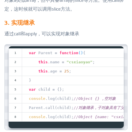
对象a类似array，但不具备array的slice等方法。使用call绑
定，这时候就可以调用slice方法。
3. 实现继承
通过call和apply，可以实现对象继承
var
 Parent = 
function
(
)
{
this
.name = 
"csxiaoyao"
;
this
.age = 
25
;
}
var
 child = {};
console
.log(child);
//Object {} ,空对象
Parent.call(child);
//对象继承，子对象具有了父对
console
.log(child);
//Object {name: "csxiaoy