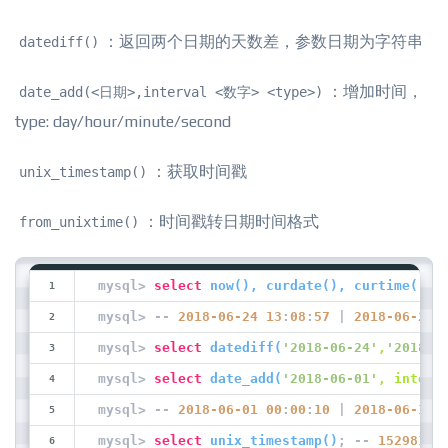
：返回两个日期的天数差，参数日期为字符串
datediff()
：增加时间，
date_add(<日期>,interval <数字> <type>)
type: day/hour/minute/second
：获取时间戳
unix_timestamp()
：时间戳转日期时间格式
from_unixtime()
mysql> 
select
now
(
), 
curdate
(
), 
curtime
(
)
;
mysql> -- 
2018
-06
-24
13
:
08
:
57
 | 
2018
-06
-24
 
mysql> 
select
datediff
(
'2018-06-24'
,
'2018-0
mysql> 
select
date_add
(
'2018-06-01'
, interv
mysql> -- 
2018
-06
-01
00
:
00
:
10
 | 
2018
-06
-11
 
mysql> 
select
unix_timestamp
(
)
; -- 
15298174