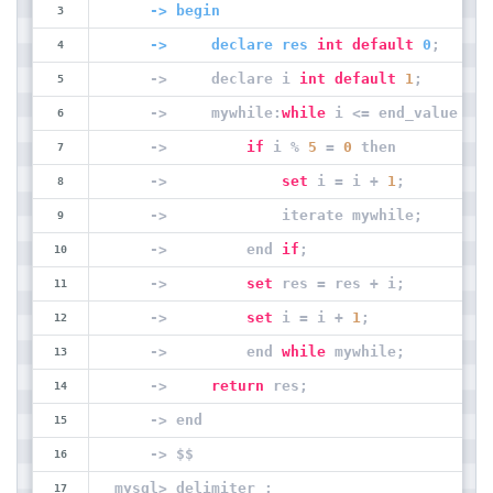
    -> begin
    ->     declare res 
int
default
 0
;
    ->     declare i 
int
default
1
;
    ->     mywhile:
while
 i <= end_value 
do
    ->         
if
 i % 
5
 = 
0
 then
    ->             
set
 i = i + 
1
;
    ->             iterate mywhile;
    ->         end 
if
;
    ->         
set
 res = res + i;
    ->         
set
 i = i + 
1
;
    ->         end 
while
 mywhile;
    ->     
return
 res;
    -> end
    -> $$
mysql> delimiter ;