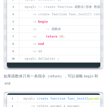
mysql> -- create function 函数名(形参 数据类
    -> create function func_test1() returns
    -> 
begin
    ->     -- 函数体
    ->     
return
10
;
    -> 
end
    -> $$
mysql> delimiter ;
如果函数体只有一条指令（return），可以省略
和
begin
end
mysql> 
create function 
func_test2
(
param1 
in
    -> return param1 + param2;