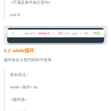
​ <不满足条件执行语句>
end if;
mysql> 
select
 *, 
if
(stu_age > 
20
, 
'符合'
,
'不
3.2 while循环
循环体在大型代码块中使用
基本语法：
while <条件> do
​ <循环体>