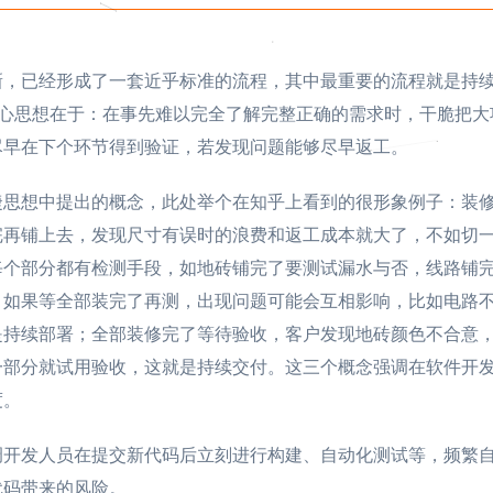
新，已经形成了一套近乎标准的流程，其中最重要的流程就是持
CI)。"持续"的核心思想在于：在事先难以完全了解完整正确的需求时，干脆把
尽早在下个环节得到验证，若发现问题能够尽早返工。
捷思想中提出的概念，此处举个在知乎上看到的很形象例子：装
完再铺上去，发现尺寸有误时的浪费和返工成本就大了，不如切
每个部分都有检测手段，如地砖铺完了要测试漏水与否，线路铺
，如果等全部装完了再测，出现问题可能会互相影响，比如电路
是持续部署；全部装修完了等待验收，客户发现地砖颜色不合意
一部分就试用验收，这就是持续交付。这三个概念强调在软件开
度。
调开发人员在提交新代码后立刻进行构建、自动化测试等，频繁
代码带来的风险。