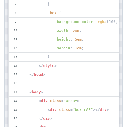
        }
.box
 {
background-color
: 
rgba
(106, 24,
width
: 
5em
;
height
: 
5em
;
margin
: 
1em
;
        }
</
style
>
</
head
>
<
body
>
<
div
class
=
"area"
>
<
div
class
=
"box rAF"
>
</
div
>
</
div
>