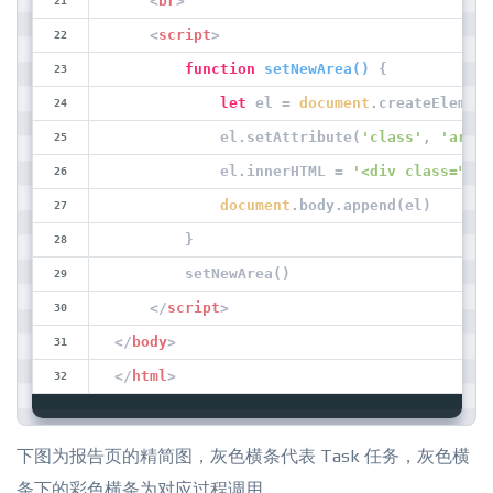
<
br
>
<
script
>
function
setNewArea
(
) 
{
let
 el = 
document
.createElement
            el.setAttribute(
'class'
, 
'area'
            el.innerHTML = 
'<div class="box
document
.body.append(el)
        }
        setNewArea()   
</
script
>
</
body
>
</
html
>
下图为报告页的精简图，灰色横条代表 Task 任务，灰色横
条下的彩色横条为对应过程调用。