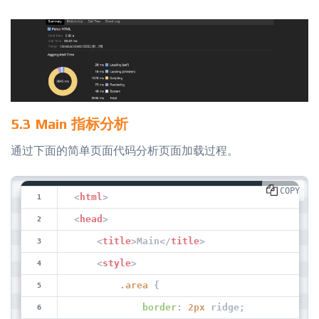
5.3 Main 指标分析
通过下面的简单页面代码分析页面加载过程。
COPY
<
html
>
<
head
>
<
title
>
Main
</
title
>
<
style
>
.area
 {
border
: 
2px
 ridge;