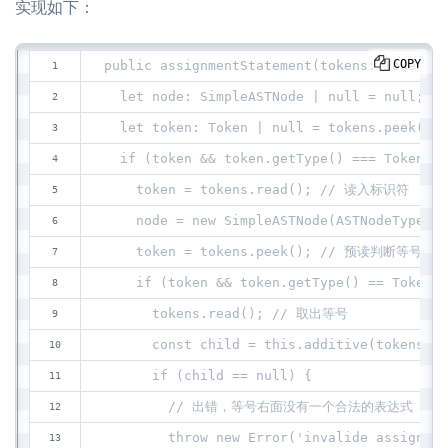
实现如下：
COPY
public assignmentStatement(tokens: TokenRea
  let node: SimpleASTNode | null = null;
  let token: Token | null = tokens.peek()
  if (token && token.getType() === TokenTyp
    token = tokens.read(); // 读入标识符
    node = new SimpleASTNode(ASTNodeType.As
    token = tokens.peek(); // 预读判断等号
    if (token && token.getType() == TokenTy
      tokens.read(); // 取出等号
      const child = this.additive(tokens);
      if (child == null) {
        // 出错，等号右面没有一个合法的表达式
        throw new Error('invalide assignmen