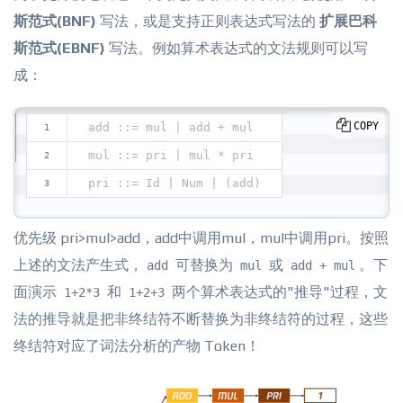
斯范式(BNF)
写法，或是支持正则表达式写法的
扩展巴科
斯范式(EBNF)
写法。例如算术表达式的文法规则可以写
成：
COPY
add ::= mul | add + mul
mul ::= pri | mul * pri
pri ::= Id | Num | (add)
优先级 pri>mul>add，add中调用mul，mul中调用pri。按照
上述的文法产生式，
可替换为
或
。下
add
mul
add + mul
面演示
和
两个算术表达式的"推导"过程，文
1+2*3
1+2+3
法的推导就是把非终结符不断替换为非终结符的过程，这些
终结符对应了词法分析的产物 Token！