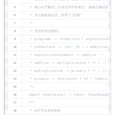
 * 核心在于解决二元表达式中的难点: 确保正确的优先
 * 关注赋值表达式，使用了"回溯"
 *
 * 支持的语法规则:
 * programm -> intDeclare | expressionStat
 * intDeclare -> 'int' Id ( = additive) ';
 * expressionStatement -> addtive ';'
 * addtive -> multiplicative ( (+ | -) mul
 * multiplicative -> primary ( (* | /) pri
 * primary -> IntLiteral | Id | (additive)
 */
import SimpleLexer, { Token, TokenReader, 
/**
 * AST节点类型枚举