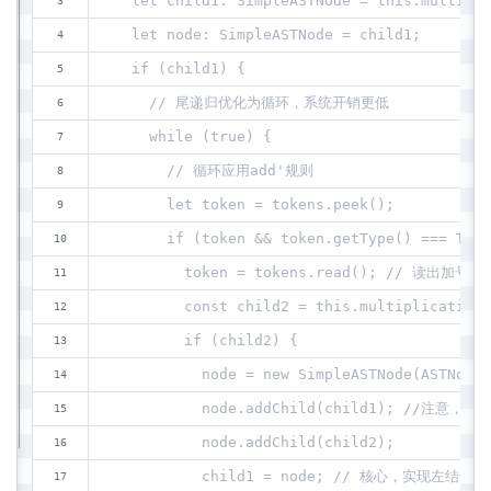
  let child1: SimpleASTNode = this.multip
  let node: SimpleASTNode = child1;
  if (child1) {
    // 尾递归优化为循环，系统开销更低
    while (true) {
      // 循环应用add'规则
      let token = tokens.peek();
      if (token && token.getType() === Toke
        token = tokens.read(); // 读出加号
        const child2 = this.multiplicati
        if (child2) {
          node = new SimpleASTNode(ASTNodeT
          node.addChild(child1); //
          node.addChild(child2);
          child1 = node; // 核心，实现左结合