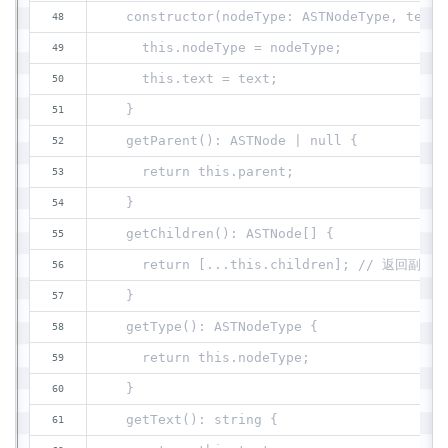
  constructor(nodeType: ASTNodeType, text:
    this.nodeType = nodeType;
    this.text = text;
  }
  getParent(): ASTNode | null {
    return this.parent;
  }
  getChildren(): ASTNode[] {
    return [...this.children]; // 返回副本
  }
  getType(): ASTNodeType {
    return this.nodeType;
  }
  getText(): string {