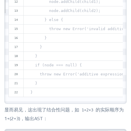
        node.addChild(child1);
        node.addChild(child2);
      } else {
        throw new Error('invalid additive e
      }
    }
  }
  if (node === null) {
    throw new Error('additive expression ex
  }
}
显而易见，这出现了结合性问题，如
的实际顺序为
1+2+3
1+(2+3)，输出AST：