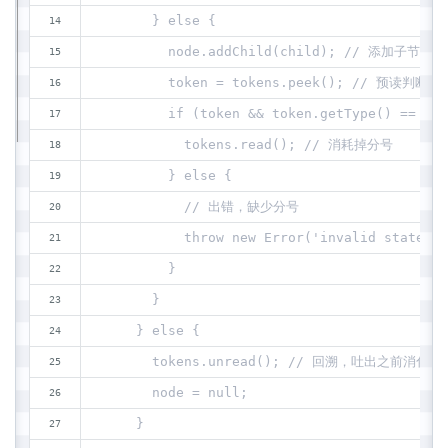
      } else {
        node.addChild(child); // 添加子节点
        token = tokens.peek(); // 预读判断分
        if (token && token.getType() == Tok
          tokens.read(); // 消耗掉分号
        } else {
          // 出错，缺少分号
          throw new Error('invalid statemen
        }
      }
    } else {
      tokens.unread(); // 回溯，吐出之前消化
      node = null;
    }