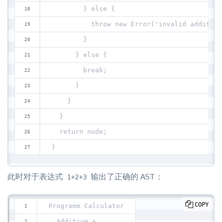
        } else {
          throw new Error('invalid additive
        }
      } else {
        break;
      }
    }
  }
  return node;
}
此时对于表达式
输出了正确的 AST：
1+2+3
COPY
Programm Calculator
  Additive +