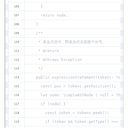
    }
    return node;
  }
  /**
   * 表达式语句，即表达式后面跟个分号。
   * @return
   * @throws Exception
   */
  public expressionStatement(tokens: Token
    const pos = tokens.getPosition();
    let node: SimpleASTNode | null = this.
    if (node) {
      const token = tokens.peek();
      if (token && token.getType() === Tok