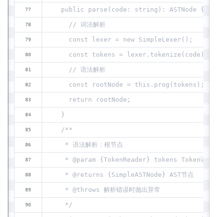
  public parse(code: string): ASTNode {
    // 词法解析
    const lexer = new SimpleLexer();
    const tokens = lexer.tokenize(code);
    // 语法解析
    const rootNode = this.prog(tokens);
    return rootNode;
  }
  /**
   * 语法解析：根节点
   * @param {TokenReader} tokens Token读取
   * @returns {SimpleASTNode} AST节点
   * @throws 解析错误时抛出异常
   */