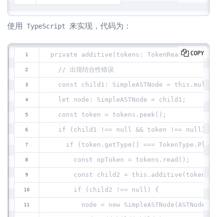
使用
来实现，代码为：
TypeScript
COPY
private additive(tokens: TokenReader): Simp
  // 出现结合性错误
  const child1: SimpleASTNode = this.multip
  let node: SimpleASTNode = child1;
  const token = tokens.peek();
  if (child1 !== null && token !== null) {
    if (token.getType() === TokenType.Plus)
      const opToken = tokens.read();
      const child2 = this.additive(tokens);
      if (child2 !== null) {
        node = new SimpleASTNode(ASTNodeTyp