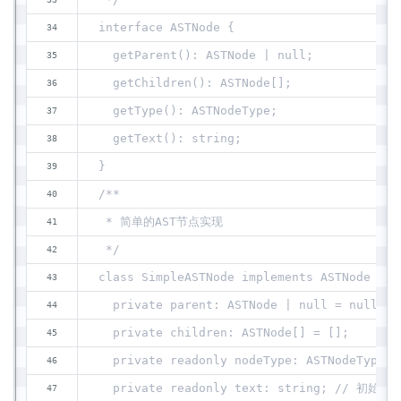
interface ASTNode {
  getParent(): ASTNode | null;
  getChildren(): ASTNode[];
  getType(): ASTNodeType;
  getText(): string;
}
/**
 * 简单的AST节点实现
 */
class SimpleASTNode implements ASTNode {
  private parent: ASTNode | null = null;
  private children: ASTNode[] = [];
  private readonly nodeType: ASTNodeType
  private readonly text: string; /