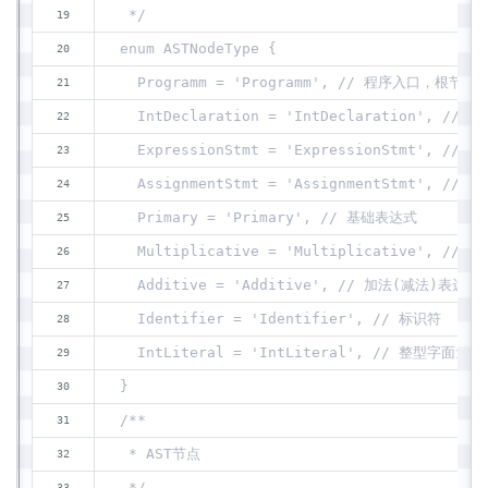
 */
enum ASTNodeType {
  Programm = 'Programm', // 程序入口，根节点
  IntDeclaration = 'IntDeclaration', //
  ExpressionStmt = 'ExpressionStmt', 
  AssignmentStmt = 'AssignmentStmt', // 
  Primary = 'Primary', // 基础表达式
  Multiplicative = 'Multiplicative', /
  Additive = 'Additive', // 加法(减法)表达式
  Identifier = 'Identifier', // 标识符
  IntLiteral = 'IntLiteral', // 整型字面量
}
/**
 * AST节点
 */