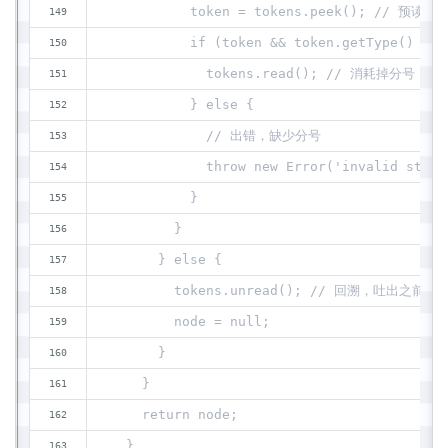
          token = tokens.peek(); // 预读
          if (token && token.getType() == 
            tokens.read(); // 消耗掉分号
          } else {
            // 出错，缺少分号
            throw new Error('invalid state
          }
        }
      } else {
        tokens.unread(); // 回溯，吐出之前
        node = null;
      }
    }
    return node;
  }