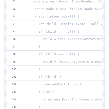
  private prog(tokens: TokenReader): Simpl
    const node = new SimpleASTNode(ASTNode
    while (tokens.peek()) {
      let child: SimpleASTNode | null = th
      if (child === null) {
        child = this.expressionStatement(t
      }
      if (child === null) {
        child = this.assignmentStatement(t
      }
      if (child) {
        node.addChild(child);
      } else {
        throw new Error('unknown statement
      }