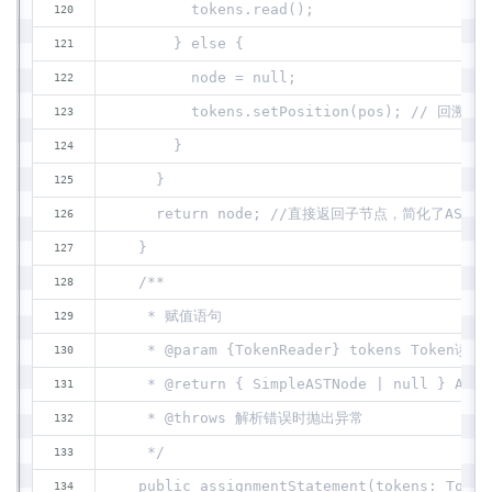
        tokens.read();
      } else {
        node = null;
        tokens.setPosition(pos); // 回溯
      }
    }
    return node; //直接返回子节点，简化了AST。
  }
  /**
   * 赋值语句
   * @param {TokenReader} tokens Token读取
   * @return { SimpleASTNode | null } AST
   * @throws 解析错误时抛出异常
   */
  public assignmentStatement(tokens: Token