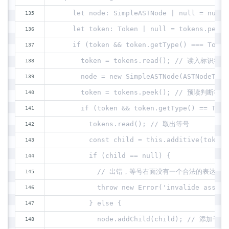
    let node: SimpleASTNode | null = null;
    let token: Token | null = tokens.pee
    if (token && token.getType() === Token
      token = tokens.read(); // 读入标识符
      node = new SimpleASTNode(ASTNodeType
      token = tokens.peek(); // 预读判断等号
      if (token && token.getType() == Toke
        tokens.read(); // 取出等号
        const child = this.additive(tokens
        if (child == null) {
          // 出错，等号右面没有一个合法的表达式
          throw new Error('invalide assign
        } else {
          node.addChild(child); // 添加子节