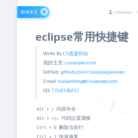
朗读本文
csxiaoyao ·
eclipse常用快捷键
Write By
CS逍遥剑仙
我的主页:
csxiaoyao.com
GitHub:
github.com/csxi
aoyaojianxian
Email:
sunjianfeng@csxiaoyao.com
QQ:
1724338257
内容补全
Alt + /
代码位置调换
Alt + ↑/↓
删除当前行
Ctrl + D
快速修复
Ctrl + 1