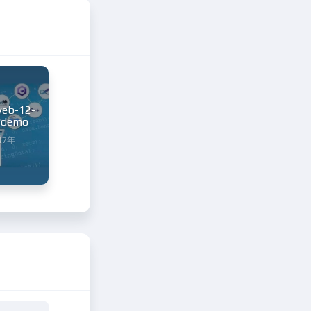
b-12-
demo
17年