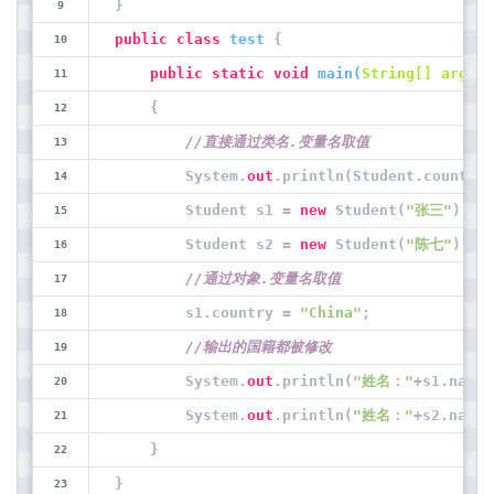
}
public
class
test
 {
public
static
void
main
(
String[] args
)
    {
//直接通过类名.变量名取值
        System.
out
.println(Student.country)
        Student s1 = 
new
 Student(
"张三"
);
        Student s2 = 
new
 Student(
"陈七"
);’
//通过对象.变量名取值
        s1.country = 
"China"
;
//输出的国籍都被修改
        System.
out
.println(
"姓名："
+s1.name+
        System.
out
.println(
"姓名："
+s2.name+
    }
}