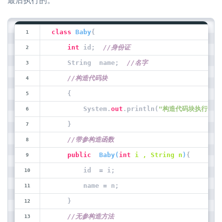
最后执行的。
class
Baby
{
int
 id;  
//身份证
    String  name;  
//名字
//构造代码块
    {
        System.
out
.println(
"构造代码块执行....
    }
//带参构造函数
public
Baby
(
int
 i , String n
)
{
        id  = i;
        name = n;
    }
//无参构造方法