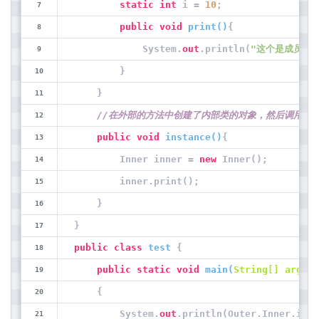
static
int
 i = 
10
;
public
void
print
(
)
{
            System.
out
.println(
"这个是成员内部
        }
    }
//在外部的方法中创建了内部类的对象，然后调用内
public
void
instance
(
)
{
        Inner inner = 
new
 Inner();
        inner.print();
    }
}
public
class
test
 {
public
static
void
main
(
String[] args
)
    {
        System.
out
.println(Outer.Inner.i);