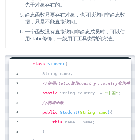
先于对象存在的。
静态函数只要存在对象，也可以访问非静态数
据，只是不能直接访问。
一个函数没有直接访问非静态成员时，可以使
用static修饰，一般用于工具类型的方法。
class
Student
{
    String name;
//使用static修饰country，country变为共享变
static
 String country  = 
"中国"
;    
//
//构造函数
public
Student
(
String name
)
{
this
.name = name;
    }