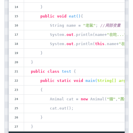
    }
public
void
eat
(
)
{
        String name = 
"老鼠"
; 
//局部变量
        System.
out
.println(name+
"在吃..."
);
        System.
out
.println(
this
.name+
"在吃..
    }
}
public
class
test
 {
public
static
void
main
(
String[] args
)
    {
        Animal cat = 
new
 Animal(
"猫"
,
"黑色"
)
        cat.eat();
    }
}