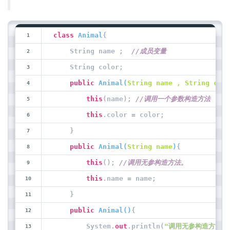
class
Animal
{
    String name ;  
//成员变量
    String color;
public
Animal
(
String name , String colo
this
(name); 
//调用一个参数构造方法
this
.color = color;
    }
public
Animal
(
String name
)
{
this
(); 
//调用无参构造方法。
this
.name = name;
    }
public
Animal
(
)
{
        System.
out
.println(
"调用无参构造方法"
)