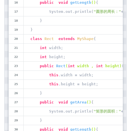
public
void
getLength
()
{
        System.out.println(
"圆形的周长："
+ 
2
*
    }
}
class
Rect
extends
MyShape
{
int
 width;
int
 height;
public
Rect
(
int
 width , 
int
 height)
{
this
.width = width;
this
.height = height;
    }
public
void
getArea
()
{
        System.out.println(
"矩形的面积："
+ wi
    }
public
void
getLength
()
{