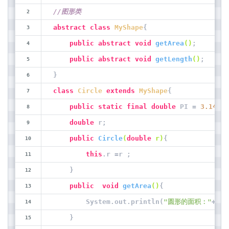
//图形类
abstract
class
MyShape
{
public
abstract
void
getArea
()
;
public
abstract
void
getLength
()
;   
}
class
Circle
extends
MyShape
{
public
static
final
double
 PI = 
3.14
;
double
 r;
public
Circle
(
double
 r)
{
this
.r =r ; 
    }
public
void
getArea
()
{
        System.out.println(
"圆形的面积："
+ PI
    }