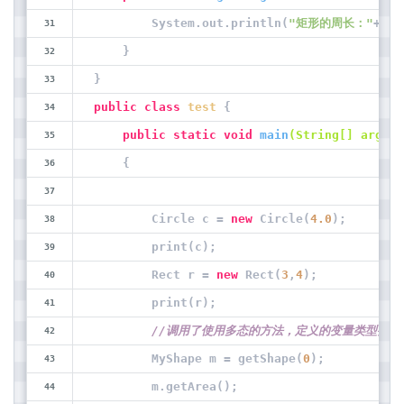
        System.out.println(
"矩形的周长："
+ 
2
*
    }
}
public
class
test
{
public
static
void
main
(String[] args)
    {
        Circle c = 
new
 Circle(
4.0
);
        print(c);
        Rect r = 
new
 Rect(
3
,
4
);
        print(r);
//调用了使用多态的方法，定义的变量类型要与
        MyShape m = getShape(
0
); 
        m.getArea();