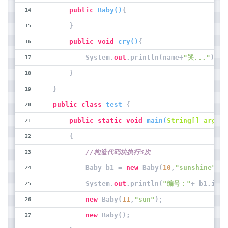
public
Baby
(
)
{
    }
public
void
cry
(
)
{
        System.
out
.println(name+
"哭..."
);
    }   
}
public
class
test
 {
public
static
void
main
(
String[] args
)
    {
//构造代码块执行3次
        Baby b1 = 
new
 Baby(
10
,
"sunshine"
);
        System.
out
.println(
"编号："
+ b1.id +
new
 Baby(
11
,
"sun"
);
new
 Baby();     