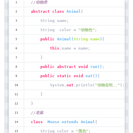
//动物类
abstract
class
Animal
{
    String name;
    String  color = 
"动物色"
;
public
Animal
(
String name
)
{
this
.name = name;
    }
public
abstract
void
run
(
)
;
public
static
void
eat
(
)
{
        System.
out
.println(
"动物在吃.."
);
    }
}
//老鼠
class
Mouse
extends
Animal
{
    String color = 
"黑色"
;