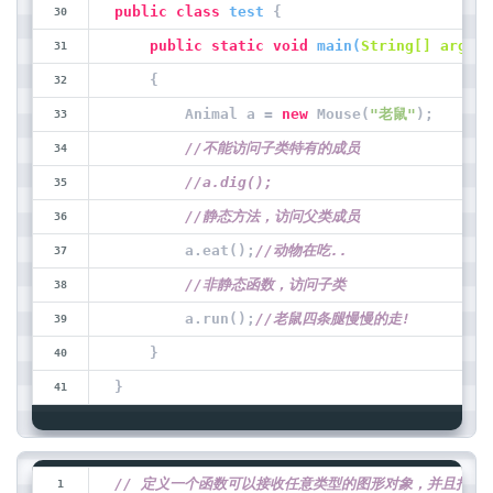
public
class
test
 {
public
static
void
main
(
String[] args
)
    {
        Animal a = 
new
 Mouse(
"老鼠"
);
//不能访问子类特有的成员
//a.dig();
//静态方法，访问父类成员
        a.eat();
//动物在吃..
//非静态函数，访问子类
        a.run();
//老鼠四条腿慢慢的走!
    }
}
// 定义一个函数可以接收任意类型的图形对象，并且打印