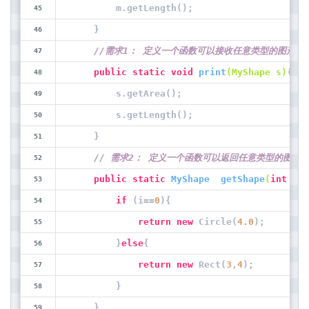
        m.getLength();
    }
//需求1： 定义一个函数可以接收任意类型的图形对
public
static
void
print
(MyShape s)
{ 
//
        s.getArea();
        s.getLength();
    }
// 需求2： 定义一个函数可以返回任意类型的图形
public
static
 MyShape  
getShape
(
int
 i)
{
if
 (i==
0
){
return
new
 Circle(
4.0
);
        }
else
{
return
new
 Rect(
3
,
4
);
        }
    }