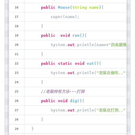
public
Mouse
(
String name
)
{
        super(name);
    }
public
void
run
(
)
{
        System.
out
.println(name+
"四条腿慢慢的
    }
public
static
void
eat
(
)
{
        System.
out
.println(
"老鼠在偷吃.."
);
    }
//老鼠特有方法---打洞
public
void
dig
(
)
{
        System.
out
.println(
"老鼠在打洞.."
);
    }
}