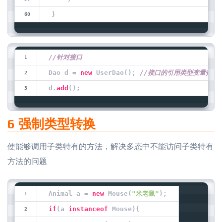
}
//针对接口
Dao d = 
new
 UserDao(); 
//接口的引用类型变量指向
d.
add
();
6 强制类型转换
使能够调用子类特有的方法，解决多态中不能访问子类特有
方法的问题
Animal a = 
new
 Mouse(
"米老鼠"
);
if
(a 
instanceof
 Mouse){