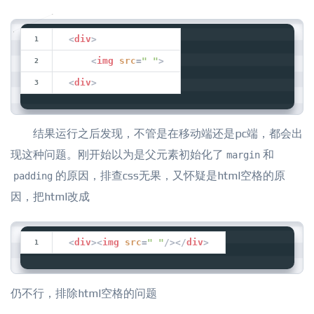
<
div
>
<
img
src
=
" "
>
<
div
>
结果运行之后发现，不管是在移动端还是pc端，都会出
现这种问题。刚开始以为是父元素初始化了
和
margin
的原因，排查css无果，又怀疑是html空格的原
padding
因，把html改成
<
div
>
<
img
src
=
" "
/>
</
div
>
仍不行，排除html空格的问题