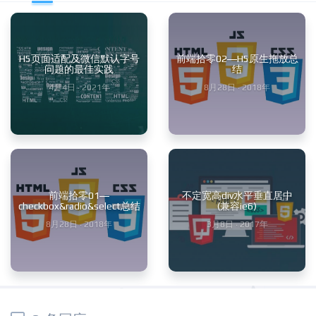
H5页面适配及微信默认字号
前端拾零02—H5原生拖放总
问题的最佳实践
结
4月4日 · 2021年
8月28日 · 2018年
前端拾零01—
不定宽高div水平垂直居中
checkbox&radio&select总结
(兼容ie6)
8月28日 · 2018年
3月8日 · 2017年