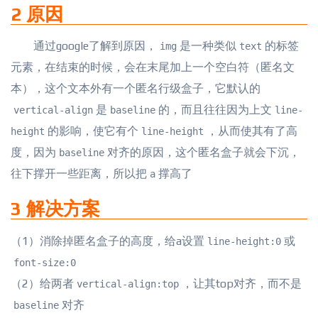
2 原因
通过google了解到原因，
是一种类似
的标签
img
text
元素，在结束的时候，会在末尾加上一个空白符（匿名文
本），这个文本外
有一个匿名行级盒子，它默认的
是
的，而且往往因为上文
vertical-align
baseline
line-
的影响，使它有个
，从而使其有了高
height
line-height
度，因为
对齐的原因，这个匿名盒子就会下沉，
baseline
往下撑开一些距离，所以把
撑高了
a
3 解决方案
（1）消除掉匿名盒子的高度，给a设置
或
line-height:0
font-size:0
（2）给两者
，让其top对齐，而不是
vertical-align:top
对齐
baseline