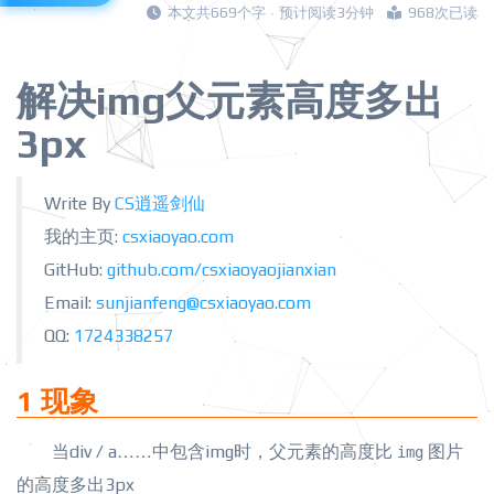
本文共669个字 · 预计阅读3分钟
968次已读
解决
img父元素高度多出
3px
Write By
CS逍遥剑仙
我的主页:
csxiaoyao.com
GitHub:
github.com/csxiaoyaojianxian
Email:
sunjianfeng@csxiaoyao.com
QQ:
1724338257
1 现象
当div / a……中包含img时，父元素的高度比
图片
img
的高度多出3px