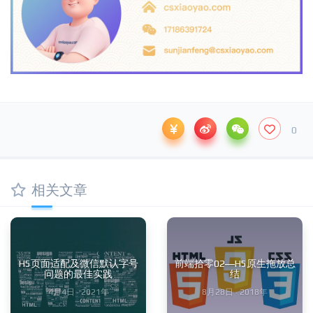
0
相关文章
H5页面适配及微信默认字号
前端拾零02—H5原生拖放总
问题的最佳实践
结
4月4日 · 2021年
8月28日 · 2018年