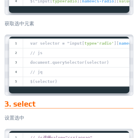
$("input[
type=radio
][
name=cs-radio
][
value=2
获取选中元素
var selector = "input[
type='radio'
][
name='c
// js
document.querySelector(selector)
// jq
$(selector)
3. select
设置选中
// js选择value="csxiaoyao"