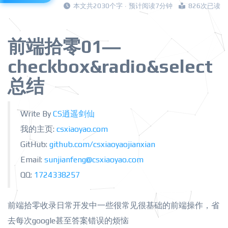
本文共2030个字 · 预计阅读7分钟
826次已读
前端拾零01—
checkbox&radio&select
总结
Write By
CS逍遥剑仙
我的主页:
csxiaoyao.com
GitHub:
github.com/
csxiaoyaojianxian
Email:
sunjianfeng@csxiaoyao.com
QQ:
1724338257
前端拾零收录日常开发中一些很常见很基础的前端操作，省
去每次google甚至答案错误的烦恼