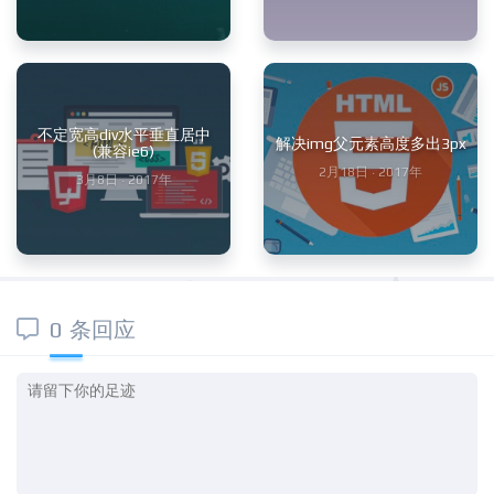
不定宽高div水平垂直居中
解决img父元素高度多出3px
(兼容ie6)
2月18日 · 2017年
3月8日 · 2017年
0 条回应