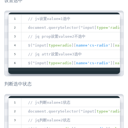
设置选中
// js设置value=1选中
document.querySelector("input[
type='radio'
]
// jq prop设置value=2不选中
$("input[
type=radio
][
name='cs-radio'
][
value
// jq attr设置value=3选中
$("input[
type=radio
][
name='cs-radio'
][
value
判断选中状态
// js判断value=1状态
document.querySelector("input[
type='radio'
]
// jq判断value=2状态