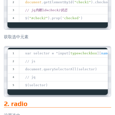
document
.getElementById(
"check1"
).checked
// jq判断id=check2状态
$(
"#check2"
).prop(
'checked'
)
获取选中元素
var selector = "input[
type=checkbox
][
name='
// js
document.querySelectorAll(selector)
// jq
$(selector)
2. radio