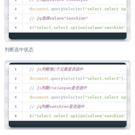
document
.querySelector(
"select.select optio
// jq选择value="sunshine"
$(
"select.select option[value='sunshine']"
)
判断选中状态
// js判断第2个元素是否选中
document
.querySelector(
"select.select"
).opt
// js判断csxiaoyao是否选中
document
.querySelector(
"select.select optio
// jq判断sunshine是否选中
$(
"select.select option[value='sunshine']"
)