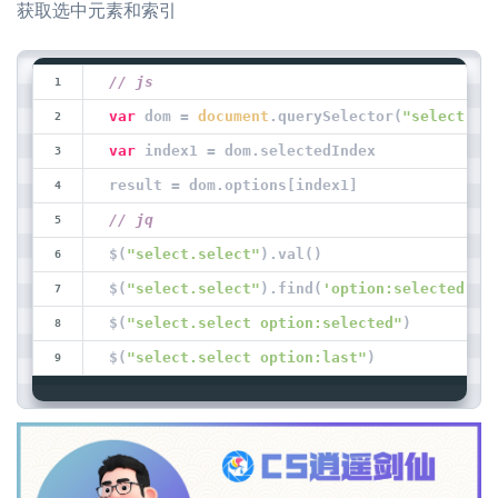
获取选中元素和索引
// js
var
 dom = 
document
.querySelector(
"select.se
var
 index1 = dom.selectedIndex
result = dom.options[index1]
// jq
$(
"select.select"
).val()
$(
"select.select"
).find(
'option:selected'
)
$(
"select.select option:selected"
)
$(
"select.select option:last"
)