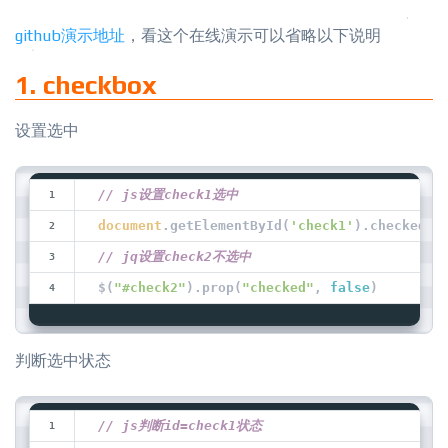
github演示地址
，看这个在线演示可以省略以下说明
1. checkbox
设置选中
// js设置check1选中
document
.getElementById(
'check1'
).checked =
// jq设置check2不选中
$(
"#check2"
).prop(
"checked"
, 
false
)
判断选中状态
// js判断id=check1状态