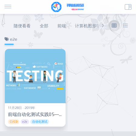
随便看看
全部
前端
计算机图形学
数据库
后
e2e
11月28日 · 2019年
前端自动化测试实践05—cypress-e2e入门
CI/CD
e2e
自动化测试