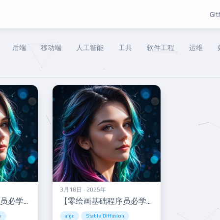
Git
后端
移动端
人工智能
工具
软件工程
运维
3月18日 · 2025年
【零绘画基础程序员必学】AI绘画入门笔记02—SD应用
【零绘画基础程序员必学】AI绘画入门笔记01—Stable Diffusion上手体验
n
aigc
Stable Diffusion