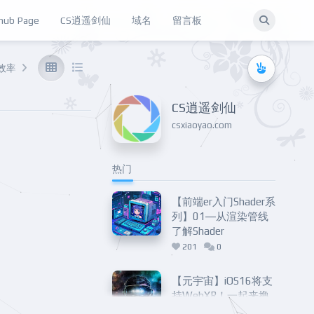
hub Page
CS逍遥剑仙
域名
留言板
效率
网络
…
CS逍遥剑仙
csxiaoyao.com
热门
【前端er入门Shader系
列】01—从渲染管线
了解Shader
201
0
【元宇宙】iOS16将支
持WebXR！一起来撸
个WebVR华容道吧