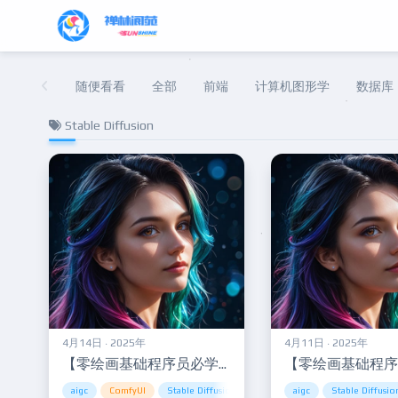
随便看看
全部
前端
计算机图形学
数据库
Stable Diffusion
4月14日 · 2025年
4月11日 · 2025年
【零绘画基础程序员必学】AI绘画入门笔记03—初识ComfyUI+FlUX
aigc
ComfyUI
Stable Diffusion
aigc
Stable Diffusio