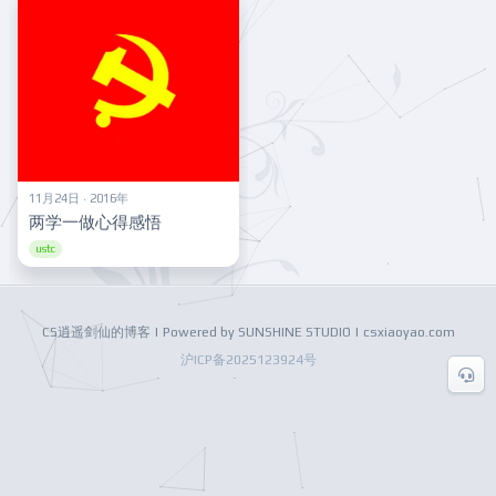
11月24日 · 2016年
两学一做心得感悟
ustc
CS逍遥剑仙的博客 | Powered by SUNSHINE STUDIO | csxiaoyao.com
沪ICP备2025123924号